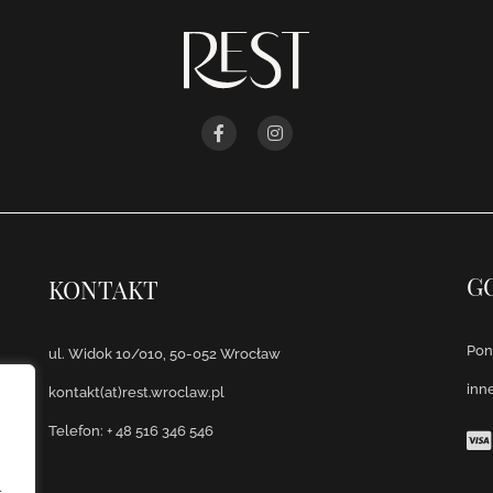
G
KONTAKT
Poni
ul. Widok 10/010, 50-052 Wrocław
inn
kontakt(at)rest.wroclaw.pl
Telefon: + 48 516 346 546