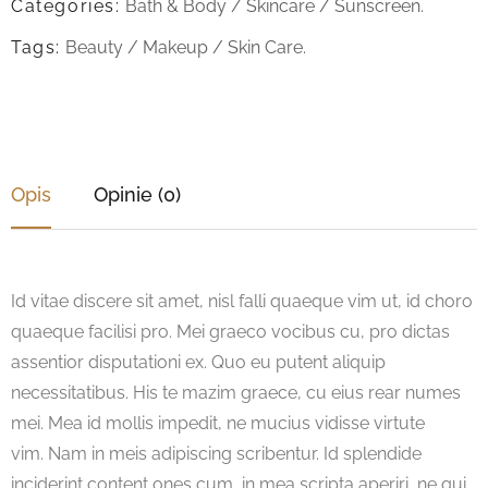
Categories:
Bath & Body
/
Skincare
/
Sunscreen
.
Tags:
Beauty
/
Makeup
/
Skin Care
.
Opis
Opinie (0)
Id vitae discere sit amet, nisl falli quaeque vim ut, id choro
quaeque facilisi pro. Mei graeco vocibus cu, pro dictas
assentior disputationi ex. Quo eu putent aliquip
necessitatibus. His te mazim graece, cu eius rear numes
mei. Mea id mollis impedit, ne mucius vidisse virtute
vim. Nam in meis adipiscing scribentur. Id splendide
inciderint content ones cum, in mea scripta aperiri, ne qui